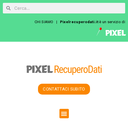
Vai
Cerca
Cerca
al
contenuto
CHI SIAMO
|
Pixelrecuperodati.it
è un servizio di
CONTATTACI SUBITO
Menu