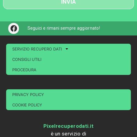
INVIA
F
Seguici e rimani sempre aggiornato!
a
c
e
SERVIZIO RECUPERO DATI
b
o
CONSIGLI UTILI
o
PROCEDURA
k
PRIVACY POLICY
COOKIE POLICY
Pixelrecuperodati.it
è un servizio di