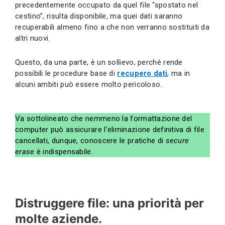
precedentemente occupato da quel file “spostato nel
cestino”, risulta disponibile, ma quei dati saranno
recuperabili almeno fino a che non verranno sostituiti da
altri nuovi.
Questo, da una parte, è un sollievo, perché rende
possibili le procedure base di
recupero dati
, ma in
alcuni ambiti può essere molto pericoloso.
Va sottolineato che nemmeno la formattazione del
computer può assicurare l’eliminazione definitiva di file
cancellati, dunque, conoscere le pratiche di
secure
erase
è indispensabile.
Distruggere file: una priorità per
molte aziende.